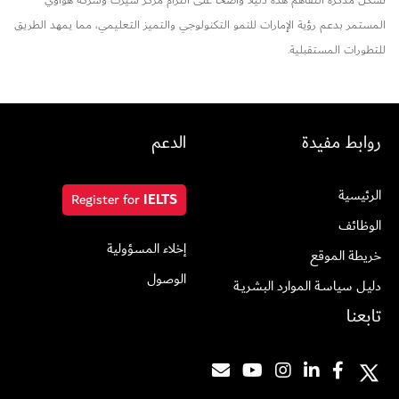
تشكل مذكرة التفاهم هذه دليلاً واضحًا على التزام مركز سيرت وشركة هواوي
المستمر بدعم رؤية الإمارات للنمو التكنولوجي والتميز التعليمي، مما يمهد الطريق
للتطورات المستقبلية.
روابط مفيدة
الدعم
الرئيسية
Register for
IELTS
الوظائف
إخلاء المسؤولية
خريطة الموقع
الوصول
دليـل سياسـة الموارد البشريــة
تابعنا