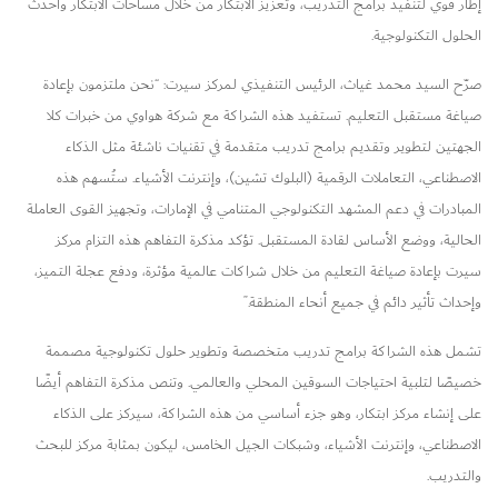
إطار قوي لتنفيذ برامج التدريب، وتعزيز الابتكار من خلال مساحات الابتكار وأحدث
الحلول التكنولوجية.
صرّح السيد محمد غياث، الرئيس التنفيذي لمركز سيرت: “نحن ملتزمون بإعادة
صياغة مستقبل التعليم. تستفيد هذه الشراكة مع شركة هواوي من خبرات كلا
الجهتين لتطوير وتقديم برامج تدريب متقدمة في تقنيات ناشئة مثل الذكاء
الاصطناعي، التعاملات الرقمية (البلوك تشين)، وإنترنت الأشياء. ستُسهم هذه
المبادرات في دعم المشهد التكنولوجي المتنامي في الإمارات، وتجهيز القوى العاملة
الحالية، ووضع الأساس لقادة المستقبل. تؤكد مذكرة التفاهم هذه التزام مركز
سيرت بإعادة صياغة التعليم من خلال شراكات عالمية مؤثرة، ودفع عجلة التميز،
وإحداث تأثير دائم في جميع أنحاء المنطقة.”
تشمل هذه الشراكة برامج تدريب متخصصة وتطوير حلول تكنولوجية مصممة
خصيصًا لتلبية احتياجات السوقين المحلي والعالمي. وتنص مذكرة التفاهم أيضًا
على إنشاء مركز ابتكار، وهو جزء أساسي من هذه الشراكة، سيركز على الذكاء
الاصطناعي، وإنترنت الأشياء، وشبكات الجيل الخامس، ليكون بمثابة مركز للبحث
والتدريب.