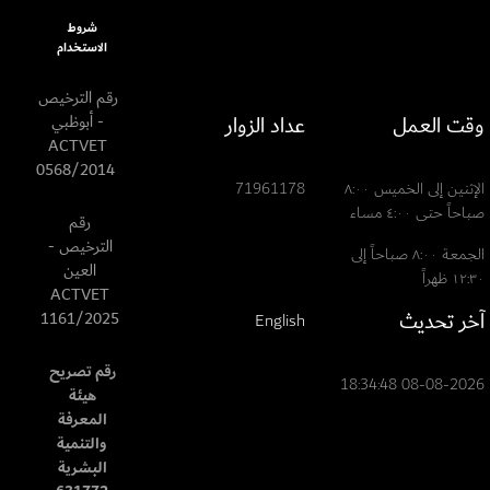
شروط
الاستخدام
رقم الترخيص
قت العمل
عداد الزوار
- أبوظبي
ACTVET
0568/2014
الإثنين إلى الخميس ٨:٠٠
71961178
باحاً حتى ٤:٠٠ مساء
رقم
الترخيص -
الجمعة ٨:٠٠ صباحاً إلى
العين
١٢: ظهراً
ACTVET
خر تحديث
1161/2025
English
رقم تصريح
08-08-2026 18:34:4
هيئة
المعرفة
والتنمية
البشرية