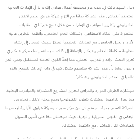
وقال السيد برنت لي، مدير عام مجموعة أعمال هواوي إنتربرايز في الإمارات العربية
المتحدة: “تتماشى هذه الشراكة تمامًا مع التزام شركة هواوي بدعم الابتكار
التكنولوجي وتطوير المواهب في الإمارات. من خلال دمج خبراتنا في التقنيات
المتطورة مثل الذكاء الاصطناعي، وشبكات الحرم الجامعي، وأنظمة التخزين عالية
الأداء، والجيل الخامس، مع القدرات التعليمية لمركز سيرت، نسعى إلى إنشاء
منظومة متكاملة للتعلم والابتكار. بالإضافة إلى ذلك، سيساهم إنشاء مركز الابتكار في
تعزيز البحث الرائد والتدريب العملي، مما يُعدّ القوى العاملة لمستقبل رقمي. نحن
واثقون تمامًا بأن هذه الشراكة ستسهم بشكل كبير في رؤية الإمارات لتصبح رائدة
عالميًا في التقدم التكنولوجي والابتكار.”
سيشارك الطرفان الموارد والمرافق لتعزيز المشاريع المشتركة والمبادرات البحثية،
مما يعزز التزامهما المشترك بتطوير التكنولوجيا ودفع عجلة الابتكار. كجزء من
الشراكة الاستراتيجية، سيمنح كل من مركز سيرت وشركة هواوي الأولوية لبعضهما
البعض في الفرص التمويلية والرعاية، حيث سيعملان معًا على تأمين التمويل
للمبادرات التي تتماشى مع رؤيتهما المشتركة.