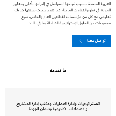
العربية
المتحدة ، بسبب
نجاحها
المتواصل
في
إلتزامها
بأعلى
بمعايير
الجودة
في
تطويرالكفاءات
العاملة
.
كما
تقدم
سيرت
بصفتها
شريك
تعليمي
مع
كل
من
مؤسسات
القطاعين
العام
والخاص،
سبع
مجموعات
من الحلول ا
لإستراتيجية الشاملة
بما
في
ذلك
:
تواصل معنا
ما نقدمه
الاستراتيجيات وإدارة العمليات ومكتب إدارة المشاريع
والاعتمادات الأكاديمية وضمان الجودة