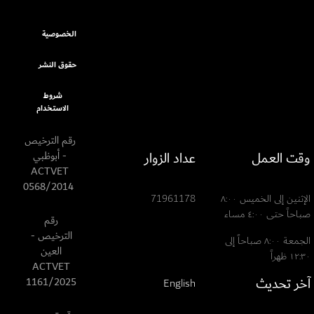
الخصوصية
حقوق النشر
شروط
الاستخدام
رقم الترخيص
وقت العمل
عداد الزوار
- أبوظبي
ACTVET
0568/2014
الإثنين إلى الخميس ٨:٠٠
71961178
صباحاً حتى ٤:٠٠ مساء
رقم
الترخيص -
الجمعة ٨:٠٠ صباحاً إلى
العين
١٢:٣٠ ظهراً
ACTVET
آخر تحديث
1161/2025
English