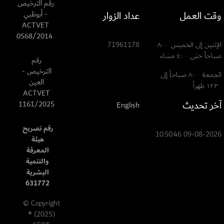
رقم الترخيص
وقت العمل
عداد الزوار
- أبوظبي
ACTVET
0568/2014
الإثنين إلى الخميس ٨:٠٠
71961178
صباحاً حتى ٤:٠٠ مساء
رقم
الترخيص -
الجمعة ٨:٠٠ صباحاً إلى
العين
١٢:٣٠ ظهراً
ACTVET
آخر تحديث
1161/2025
English
رقم تصريح
09-08-2026 10:50:46
هيئة
المعرفة
والتنمية
البشرية
631772
© Copyright
® (2025)