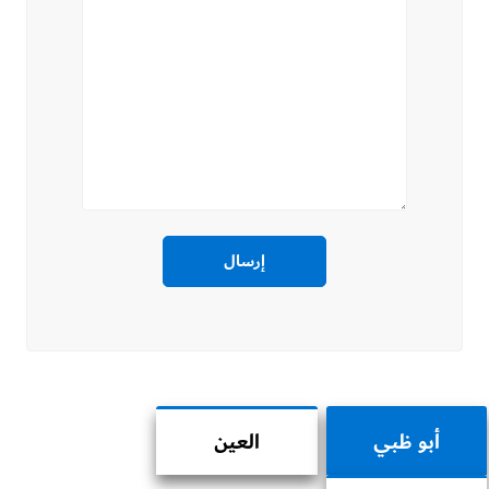
أبو ظبي
العين