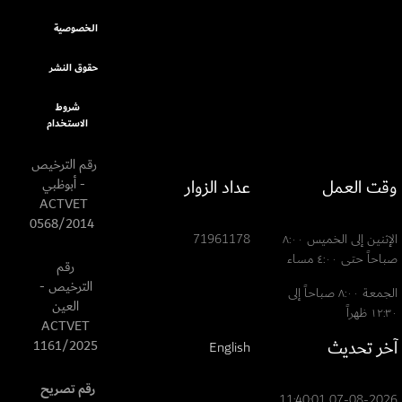
الخصوصية
حقوق النشر
شروط
الاستخدام
رقم الترخيص
وقت العمل
عداد الزوار
- أبوظبي
ACTVET
0568/2014
الإثنين إلى الخميس ٨:٠٠
71961178
صباحاً حتى ٤:٠٠ مساء
رقم
الترخيص -
الجمعة ٨:٠٠ صباحاً إلى
العين
١٢:٣٠ ظهراً
ACTVET
آخر تحديث
1161/2025
English
رقم تصريح
07-08-2026 11:40:01